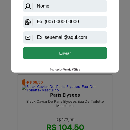
Paris Elysees
Black Caviar Woman De Paris Elysees Eau De
Toilette Feminino
R$ 173,00
R$ 122,55
Até
6X
de
R$ 20,42
-R$ 68,50
Paris Elysees
Black Caviar De Paris Elysees Eau De Toilette
Masculino
R$ 173,00
R$ 104,50