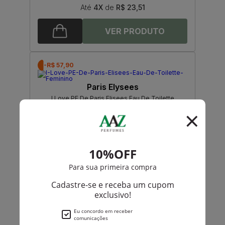
Até
4X
de
R$ 23,51
-R$ 57,90
Paris Elysees
I Love PE De Paris Elisees Eau De Toilette
Feminino
R$ 151,00
R$ 93,10
Até
4X
de
R$ 23,27
-R$ 50,45