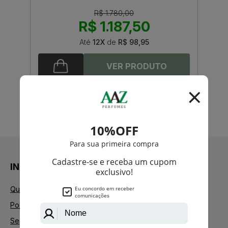
R$ 1.780,00
R$ 1.187,50
Até
12X
de
R$ 98,95
anterior
próximo
1
INSTITUCIONAL
Quem Somos
Política de Privacidade
Segurança