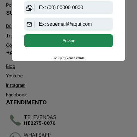
Política de Troca
SUPORTE
Dúvidas Frequentes
Trocas e Devoluções
Código de defesa do consumidor
+AAZ PERFUMES
Blog
Youtube
Instagram
Facebook
ATENDIMENTO
TELEVENDAS
(11)2275-0076
WHATSAPP