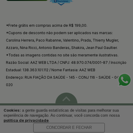
*Frete grátis em compras acima de R$ 199,00.
*Cupons de desconto não podem ser aplicados nas marcas:
Carolina Herrera, Paco Rabanne, Valentino, Prada, Thierry Mugler,
Azzaro, Nina Ricci, Antonio Banderas, Shakira, Jean Paul Gaultier.
*Todas as imagens contidas no site são meramente ilustrativas.
Razão Social: AAZ WEB LTDA / CNPJ: 48.970.074/0001-87 / Inscrição
Estadual: 138.363.101.112 / Nome Fantasia: AAZ WEB
Endereço: RUA FIAÇÃO DA SAÚDE - 145 - CONJ 116 - SAÚDE - 04144-
020
Cookies:
a gente guarda estatísticas de visitas para melhorar sua
Voltar ao topo
experiência de navegação. Ao continuar, você concorda com nossa
política de privacidade
.
CONCORDAR E FECHAR
Desenvolvido por