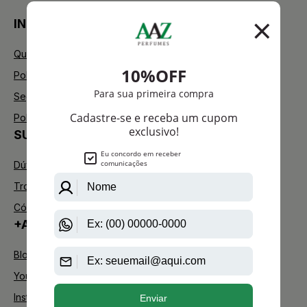
INSTITUCIONAL
Quem Somos
Política de Privacidade
Segurança
Política de Troca
SUPORTE
Dúvidas Frequentes
Trocas e Devoluções
Código de defesa do consumidor
+AAZ PERFUMES
Blog
Youtube
Instagram