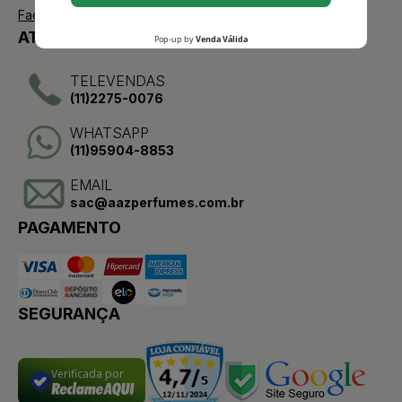
Facebook
ATENDIMENTO
TELEVENDAS
(11)2275-0076
WHATSAPP
(11)95904-8853
EMAIL
sac@aazperfumes.com.br
PAGAMENTO
SEGURANÇA
Verificada por