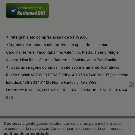
Verificada por
*Frete grátis em compras acima de R$ 199,00.
*Cupons de desconto não podem ser aplicados nas marcas:
Carolina Herrera, Paco Rabanne, Valentino, Prada, Thierry Mugler,
Azzaro, Nina Ricci, Antonio Banderas, Shakira, Jean Paul Gaultier.
*Todas as imagens contidas no site são meramente ilustrativas.
Razão Social: AAZ WEB LTDA / CNPJ: 48.970.074/0001-87 / Inscrição
Estadual: 138.363.101.112 / Nome Fantasia: AAZ WEB
Endereço: RUA FIAÇÃO DA SAÚDE - 145 - CONJ 116 - SAÚDE - 04144-
020
Cookies:
a gente guarda estatísticas de visitas para melhorar sua
Voltar ao topo
experiência de navegação. Ao continuar, você concorda com nossa
política de privacidade
.