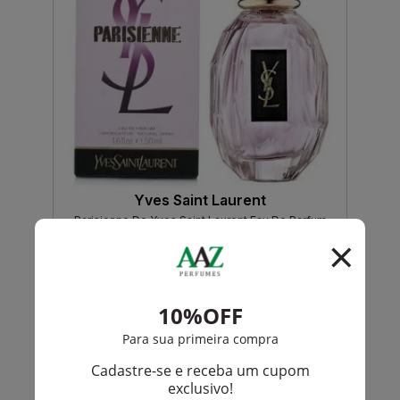
Yves Saint Laurent
Parisienne De Yves Saint Laurent Eau De Parfum
Feminino
PRODUTO
ESGOTADO
Avise-me quando disponível:
Ok