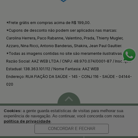
*Frete grátis em compras acima de R$ 199,00.
*Cupons de desconto não podem ser aplicados nas marcas:
Carolina Herrera, Paco Rabanne, Valentino, Prada, Thierry Mugler,
Azzaro, Nina Ricci, Antonio Banderas, Shakira, Jean Paul Gaultier.
*Todas as imagens contidas no site são meramente ilustrativas.
Razão Social: AAZ WEB LTDA / CNPJ: 48.970.074/0001-87 / Inscrição
Estadual: 138.363.101.112 / Nome Fantasia: AAZ WEB
Endereço: RUA FIAÇÃO DA SAÚDE - 145 - CONJ 116 - SAÚDE - 04144-
020
Cookies:
a gente guarda estatísticas de visitas para melhorar sua
Voltar ao topo
experiência de navegação. Ao continuar, você concorda com nossa
política de privacidade
.
CONCORDAR E FECHAR
Desenvolvido por