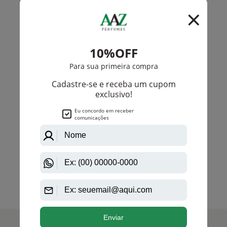
Yves Saint Laurent
Elle By Yves Saint Laurent Eau De Parfum Feminino
PRODUTO
ESGOTADO
Avise-me quando disponível:
Ok
anterior
próximo
1