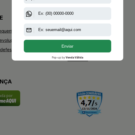
E
+AAZ PERFUMES
equentes
Blog
Devoluções
Youtube
defesa do consumidor
Instagram
Facebook
ANÇA
cada por