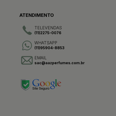
ATENDIMENTO
TELEVENDAS
(11)2275-0076
WHATSAPP
(11)95904-8853
EMAIL
sac@aazperfumes.com.br