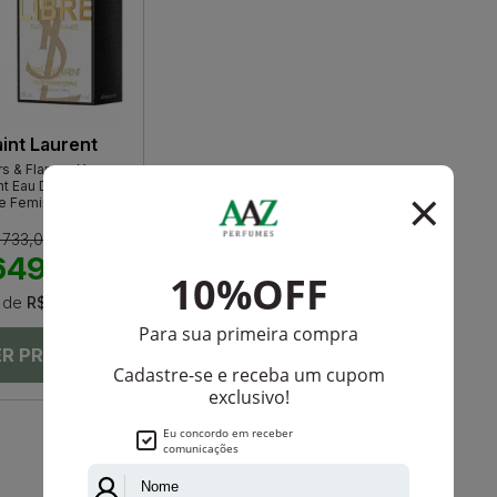
int Laurent
rs & Flames Yves
nt Eau De Parfum
le Feminino
 733,00
649,80
de
R$ 54,15