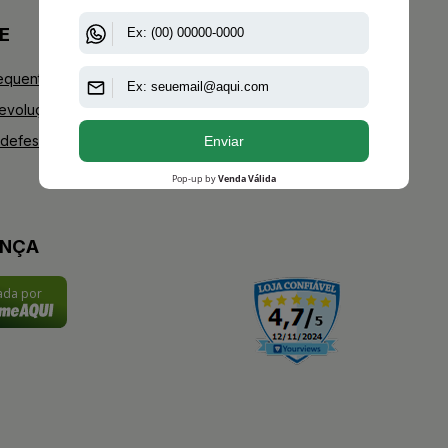
E
+AAZ PERFUMES
equentes
Blog
Devoluções
Youtube
defesa do consumidor
Instagram
Facebook
ANÇA
cada por