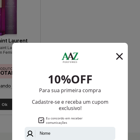
int Laurent
aint Laurent Eau De
m Feminino
RODUTO
GOTADO
ando disponível:
Ok