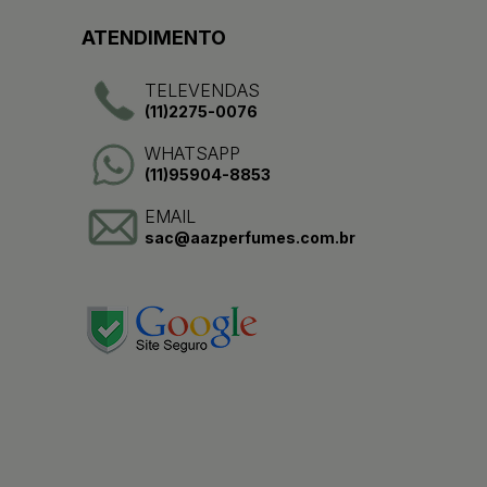
ATENDIMENTO
TELEVENDAS
(11)2275-0076
WHATSAPP
(11)95904-8853
EMAIL
sac@aazperfumes.com.br