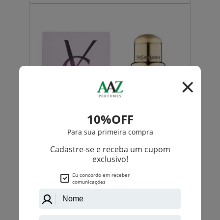
Yves Saint Laurent
Parisienne De Yves Saint Laurent Eau De Parfum
Feminino
PRODUTO