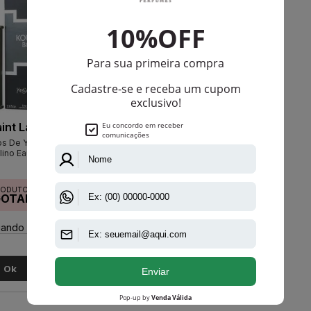
int Laurent
s De Yves Saint
ino Eau De Toilette
RODUTO
GOTADO
ando disponível:
Ok