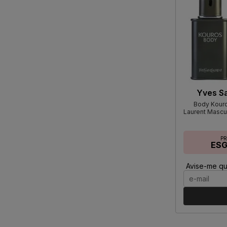
Yves Sa
Body Kouro
Laurent Mascul
P
ES
Avise-me qu