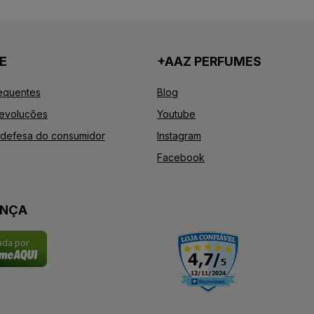
E
+AAZ PERFUMES
equentes
Blog
Devoluções
Youtube
defesa do consumidor
Instagram
Facebook
ANÇA
cada por