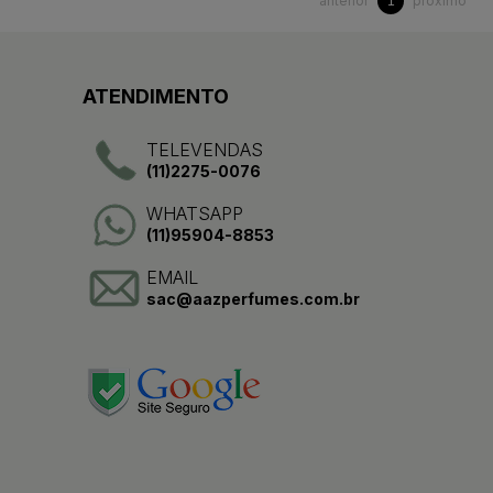
anterior
próximo
1
ATENDIMENTO
TELEVENDAS
(11)2275-0076
WHATSAPP
(11)95904-8853
EMAIL
sac@aazperfumes.com.br