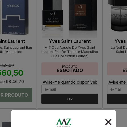
int Laurent
Yves Saint Laurent
Yves 
s Saint Laurent Eau
M 7 Oud Absolu De Yves Saint
La Nuit 
tte Masculino
Laurent Eau De Toilette Masculino
Saint 
( La Collection Edition)
 658,00
PRODUTO
ESGOTADO
E
560,50
de
R$ 46,70
Avise-me quando disponível:
Avise-me 
Ok