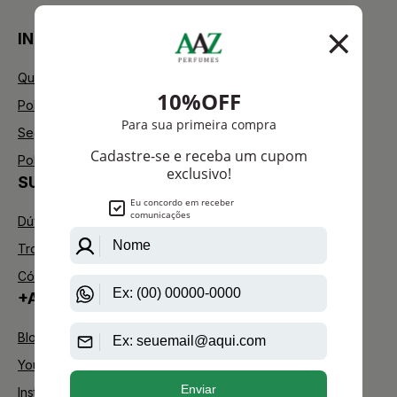
INSTITUCIONAL
Quem Somos
Política de Privacidade
Segurança
Política de Troca
SUPORTE
Dúvidas Frequentes
Trocas e Devoluções
Código de defesa do consumidor
+AAZ PERFUMES
Blog
Youtube
Instagram