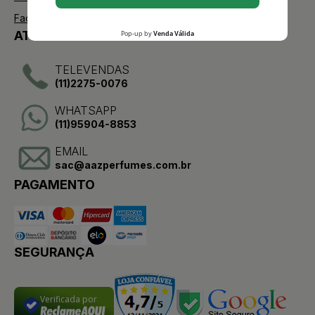
Facebook
ATENDIMENTO
TELEVENDAS
(11)2275-0076
WHATSAPP
(11)95904-8853
EMAIL
sac@aazperfumes.com.br
PAGAMENTO
SEGURANÇA
Verificada por