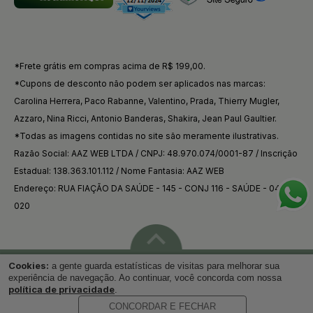
*Frete grátis em compras acima de R$ 199,00.
*Cupons de desconto não podem ser aplicados nas marcas:
Carolina Herrera, Paco Rabanne, Valentino, Prada, Thierry Mugler,
Azzaro, Nina Ricci, Antonio Banderas, Shakira, Jean Paul Gaultier.
*Todas as imagens contidas no site são meramente ilustrativas.
Razão Social: AAZ WEB LTDA / CNPJ: 48.970.074/0001-87 / Inscrição
Estadual: 138.363.101.112 / Nome Fantasia: AAZ WEB
Endereço: RUA FIAÇÃO DA SAÚDE - 145 - CONJ 116 - SAÚDE - 04144-
020
Cookies:
a gente guarda estatísticas de visitas para melhorar sua
Voltar ao topo
experiência de navegação. Ao continuar, você concorda com nossa
política de privacidade
.
CONCORDAR E FECHAR
Desenvolvido por