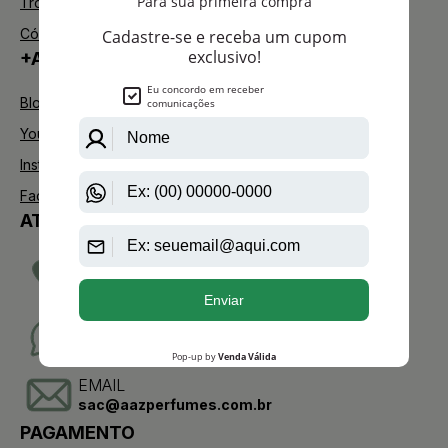
Trocas e Devoluções
Código de defesa do consumidor
+AAZ PERFUMES
Blog
Youtube
Instagram
Facebook
ATENDIMENTO
TELEVENDAS
(11)2275-0076
WHATSAPP
(11)95904-8853
EMAIL
sac@aazperfumes.com.br
PAGAMENTO