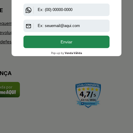
E
+AAZ PERFUMES
equentes
Blog
Devoluções
Youtube
defesa do consumidor
Instagram
Facebook
ANÇA
cada por