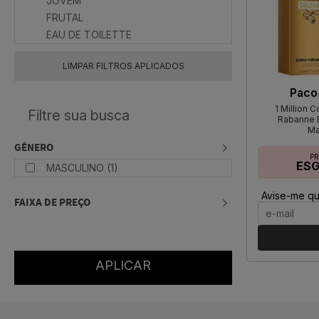
JOVEM
FRUTAL
EAU DE TOILETTE
LIMPAR FILTROS APLICADOS
Paco
1 Million 
Rabanne E
Ma
GÊNERO
P
ES
MASCULINO (1)
Avise-me qu
FAIXA DE PREÇO