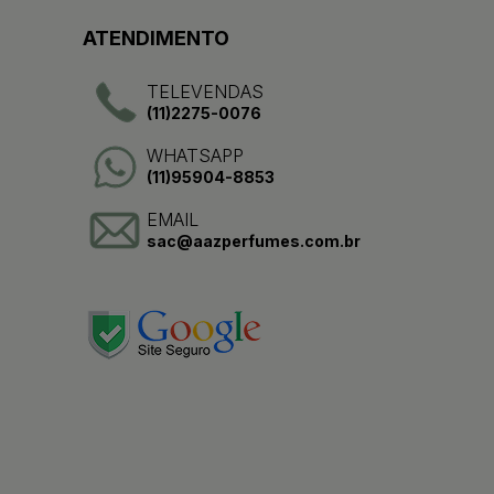
ATENDIMENTO
TELEVENDAS
(11)2275-0076
WHATSAPP
(11)95904-8853
EMAIL
sac@aazperfumes.com.br