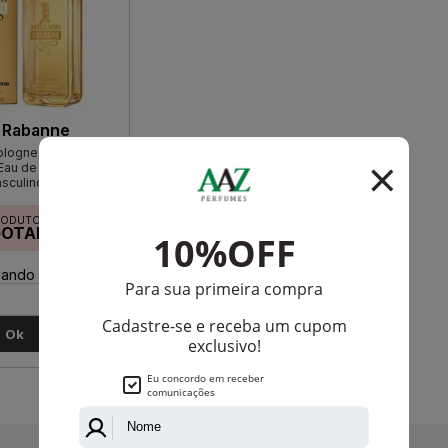
 Rabanne
Cologne de Paco
au de Toilette
sculino
RODUTO
GOTADO
ando disponível:
Ok