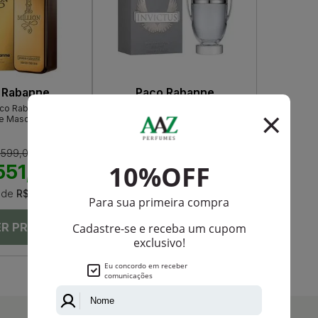
 Rabanne
Paco Rabanne
Paco Rabanne Eau De
Invictus De Paco Rabanne Eau De
te Masculino
Toilette Masculino
 599,00
R$ 719,00
551,00
R$ 683,05
de
R$ 45,91
Até
12X
de
R$ 56,92