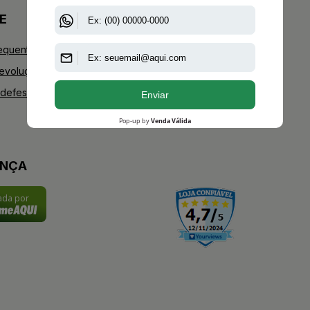
E
+AAZ PERFUMES
equentes
Blog
Devoluções
Youtube
defesa do consumidor
Instagram
Facebook
ANÇA
cada por