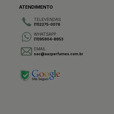
ATENDIMENTO
TELEVENDAS
(11)2275-0076
WHATSAPP
(11)95904-8853
EMAIL
sac@aazperfumes.com.br