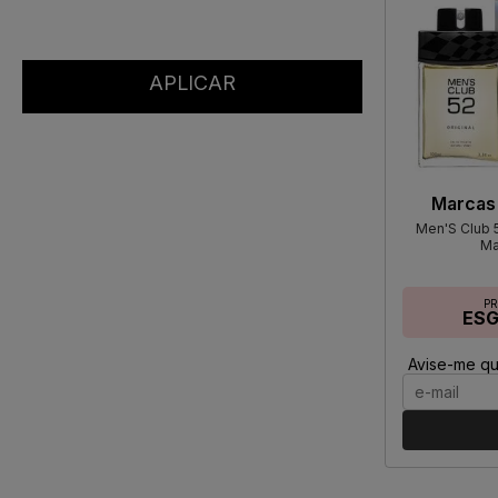
Marcas
Men'S Club 5
Ma
P
ES
Avise-me qu