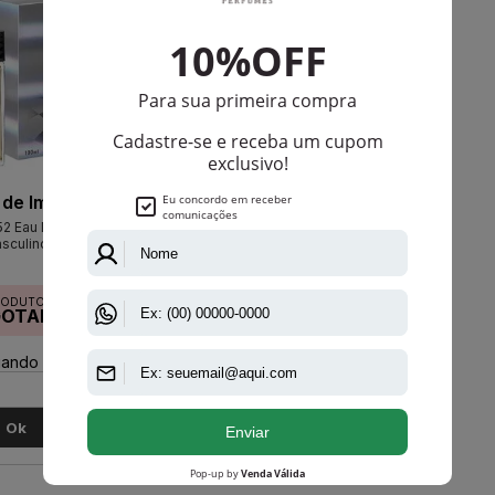
 de Impacto
2 Eau De Toilette
sculino
RODUTO
GOTADO
ando disponível:
Ok