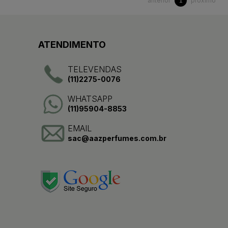
anterior
próximo
1
ATENDIMENTO
TELEVENDAS
(11)2275-0076
WHATSAPP
(11)95904-8853
EMAIL
sac@aazperfumes.com.br