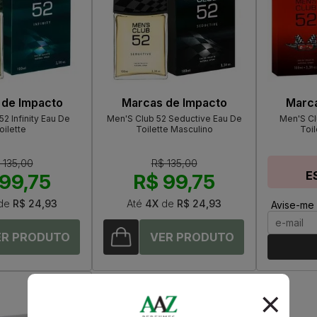
 de Impacto
Marcas de Impacto
Marca
2 Infinity Eau De
Men'S Club 52 Seductive Eau De
Men'S Cl
oilette
Toilette Masculino
Toil
 135,00
R$ 135,00
E
99,75
R$ 99,75
de
R$ 24,93
Até
4X
de
R$ 24,93
Avise-me 