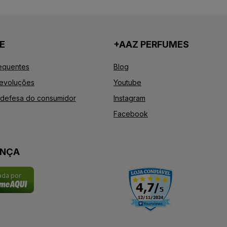
E
+AAZ PERFUMES
equentes
Blog
Devoluções
Youtube
defesa do consumidor
Instagram
Facebook
ANÇA
cada por