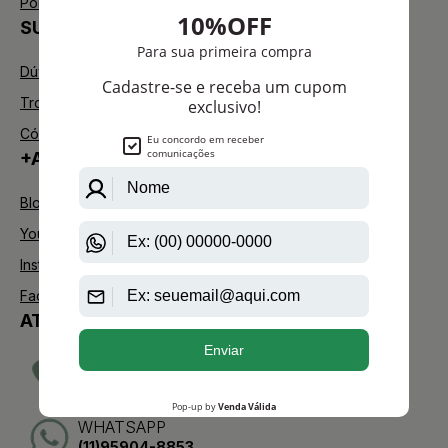
Política de Troca
SUPORTE
Dúvidas Frequentes
Trocas e Devoluções
Código de defesa do consumidor
+AAZ PERFUMES
Blog
Youtube
Instagram
Facebook
ATENDIMENTO
TELEVENDAS
(11)2275-0076
WHATSAPP
(11)95904-8853