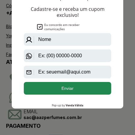
Código de defesa do consumidor
+AAZ PERFUMES
Blog
Youtube
Instagram
Facebook
ATENDIMENTO
TELEVENDAS
(11)2275-0076
WHATSAPP
(11)95904-8853
EMAIL
sac@aazperfumes.com.br
PAGAMENTO