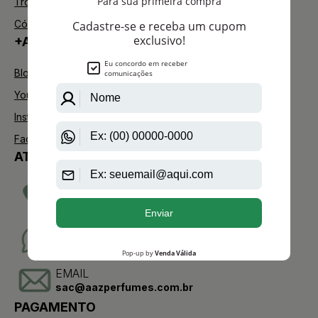
Trocas e Devoluções
Código de defesa do consumidor
+AAZ PERFUMES
Blog
Youtube
Instagram
Facebook
ATENDIMENTO
TELEVENDAS
(11)2275-0076
WHATSAPP
(11)95904-8853
EMAIL
sac@aazperfumes.com.br
PAGAMENTO