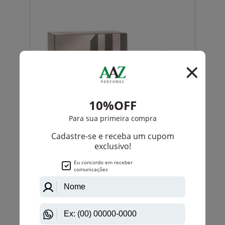
Burberry
Burberry The Beat Eau De Toilette Masculino
PRODUTO
ESGOTADO