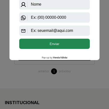
Benetton
Colors Man de Benetton Eau de Toilette
PRODUTO
ESGOTADO
Avise-me quando disponível:
Ok
anterior
próximo
1
INSTITUCIONAL