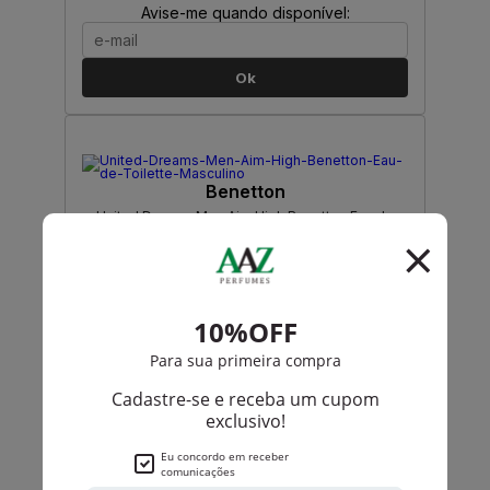
Avise-me quando disponível:
Ok
Benetton
United Dreams Men Aim High Benetton Eau de
Toilette Masculino
PRODUTO
ESGOTADO
Avise-me quando disponível:
Ok