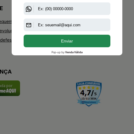
E
+AAZ PERFUMES
equentes
Blog
Devoluções
Youtube
defesa do consumidor
Instagram
Facebook
ANÇA
cada por