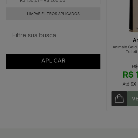
R$ 150,01 – R$ 200,00
LIMPAR FILTROS APLICADOS
A
Animale Gold
Toilet
R$
R$ 
Até
9X