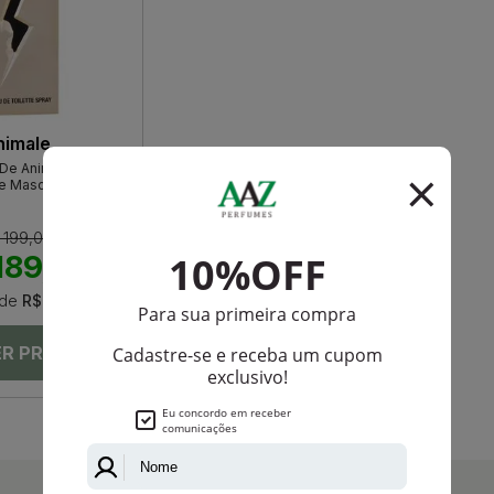
nimale
 De Animale Eau De
te Masculino
 199,00
189,05
de
R$ 21,00