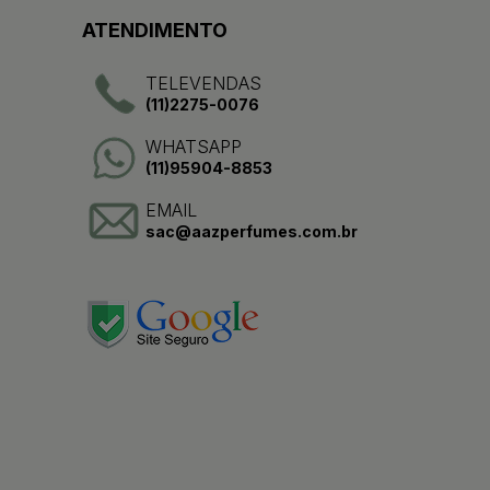
ATENDIMENTO
TELEVENDAS
(11)2275-0076
WHATSAPP
(11)95904-8853
EMAIL
sac@aazperfumes.com.br