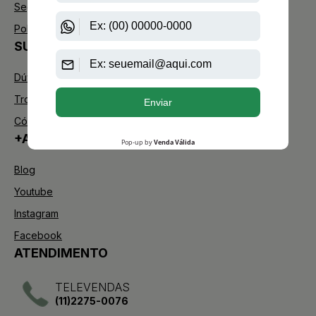
Segurança
Política de Troca
SUPORTE
Dúvidas Frequentes
Trocas e Devoluções
Código de defesa do consumidor
+AAZ PERFUMES
Blog
Youtube
Instagram
Facebook
ATENDIMENTO
TELEVENDAS
(11)2275-0076