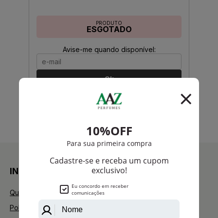
PRODUTO
ESGOTADO
Avise-me quando disponível:
Ok
anterior
próximo
1
INSTITUCIONAL
Quem Somos
Política de Privacidade