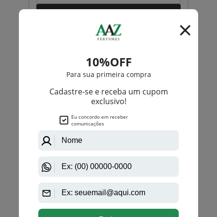
Ok
Animale
Animale Azul Eau De Toilette Masculino
PRODUTO
ESGOTADO
Avise-me quando disponível:
Ok
anterior
próximo
1