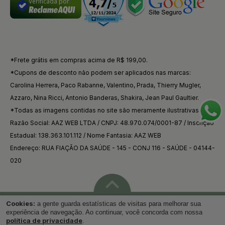
Verificada por
*Frete grátis em compras acima de R$ 199,00.
*Cupons de desconto não podem ser aplicados nas marcas:
Carolina Herrera, Paco Rabanne, Valentino, Prada, Thierry Mugler,
Azzaro, Nina Ricci, Antonio Banderas, Shakira, Jean Paul Gaultier.
*Todas as imagens contidas no site são meramente ilustrativas.
Razão Social: AAZ WEB LTDA / CNPJ: 48.970.074/0001-87 / Inscrição
Estadual: 138.363.101.112 / Nome Fantasia: AAZ WEB
Endereço: RUA FIAÇÃO DA SAÚDE - 145 - CONJ 116 - SAÚDE - 04144-
020
Cookies:
a gente guarda estatísticas de visitas para melhorar sua
Voltar ao topo
experiência de navegação. Ao continuar, você concorda com nossa
política de privacidade
.