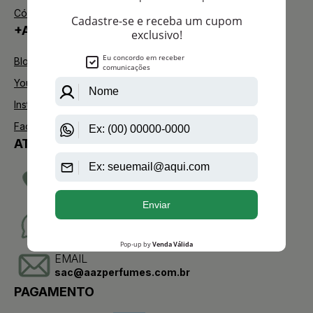
Código de defesa do consumidor
+AAZ PERFUMES
Blog
Youtube
Instagram
Facebook
ATENDIMENTO
TELEVENDAS
(11)2275-0076
WHATSAPP
(11)95904-8853
EMAIL
sac@aazperfumes.com.br
PAGAMENTO