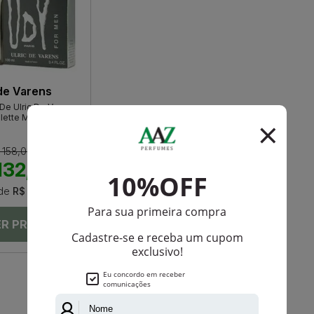
 de Varens
De Ulric De Varens
lette Masculino
 158,00
132,05
de
R$ 22,00