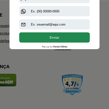
E
+AAZ PERFUMES
equentes
Blog
Devoluções
Youtube
defesa do consumidor
Instagram
Facebook
ANÇA
cada por