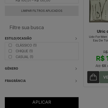
R$ 100,01 – R$ 150,00
LIMPAR FILTROS APLICADOS
Ulric
Udv For Men 
ESTILO/OCASIÃO
Eau De Toi
CLÁSSICO (1)
CHIQUE (1)
R$
R$ 
CASUAL (1)
Até
6X
GÊNERO
FRAGRÂNCIA