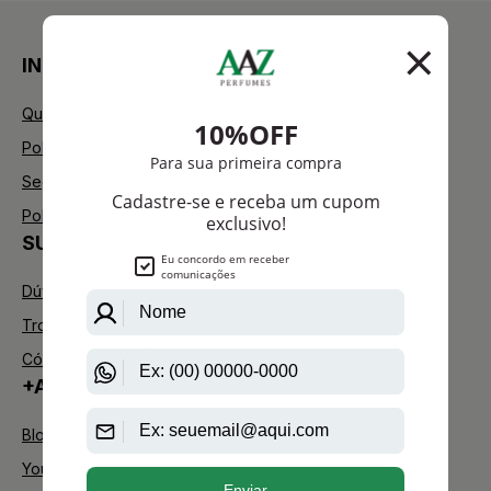
INSTITUCIONAL
Quem Somos
Política de Privacidade
Segurança
Política de Troca
SUPORTE
Dúvidas Frequentes
Trocas e Devoluções
Código de defesa do consumidor
+AAZ PERFUMES
Blog
Youtube