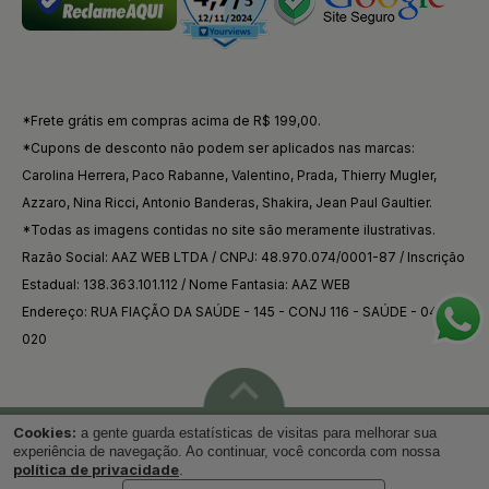
*Frete grátis em compras acima de R$ 199,00.
*Cupons de desconto não podem ser aplicados nas marcas:
Carolina Herrera, Paco Rabanne, Valentino, Prada, Thierry Mugler,
Azzaro, Nina Ricci, Antonio Banderas, Shakira, Jean Paul Gaultier.
*Todas as imagens contidas no site são meramente ilustrativas.
Razão Social: AAZ WEB LTDA / CNPJ: 48.970.074/0001-87 / Inscrição
Estadual: 138.363.101.112 / Nome Fantasia: AAZ WEB
Endereço: RUA FIAÇÃO DA SAÚDE - 145 - CONJ 116 - SAÚDE - 04144-
020
Cookies:
a gente guarda estatísticas de visitas para melhorar sua
Voltar ao topo
experiência de navegação. Ao continuar, você concorda com nossa
política de privacidade
.