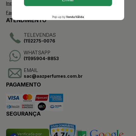
Instagram
Facebook
ATENDIMENTO
TELEVENDAS
(11)2275-0076
WHATSAPP
(11)95904-8853
EMAIL
sac@aazperfumes.com.br
PAGAMENTO
SEGURANÇA
Verificada por