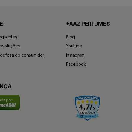
E
+AAZ PERFUMES
equentes
Blog
Devoluções
Youtube
defesa do consumidor
Instagram
Facebook
ANÇA
cada por