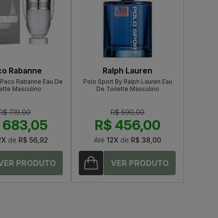
co Rabanne
Ralph Lauren
e Paco Rabanne Eau De
Polo Sport By Ralph Lauren Eau
ette Masculino
De Toilette Masculino
R$ 719,00
R$ 590,00
 683,05
R$ 456,00
2X
de
R$ 56,92
Até
12X
de
R$ 38,00