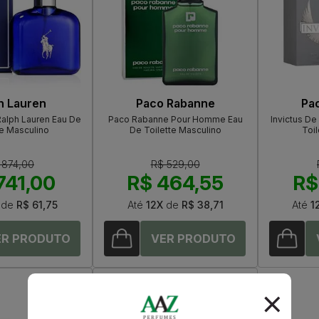
h Lauren
Paco Rabanne
Pa
Ralph Lauren Eau De
Paco Rabanne Pour Homme Eau
Invictus D
te Masculino
De Toilette Masculino
Toil
 874,00
R$ 529,00
741,00
R$ 464,55
R$
de
R$ 61,75
Até
12X
de
R$ 38,71
Até
1