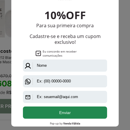
acoste
Jaguar
212 Blanc Eau De
Jaguar Eau De Toilette Masculino
te Masculino
 679,00
PRODUTO
ESGOTADO
608,00
de
R$ 50,66
Avise-me quando disponível:
Ok