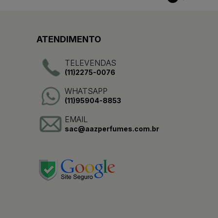
ATENDIMENTO
TELEVENDAS
(11)2275-0076
WHATSAPP
(11)95904-8853
EMAIL
sac@aazperfumes.com.br