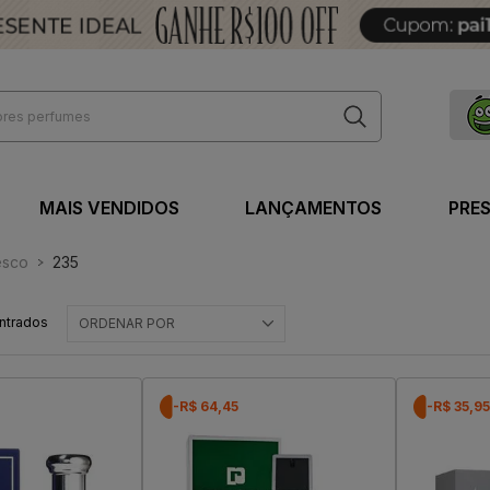
MAIS VENDIDOS
LANÇAMENTOS
PRE
esco
235
ntrados
ORDENAR POR
-R$ 64,45
-R$ 35,95