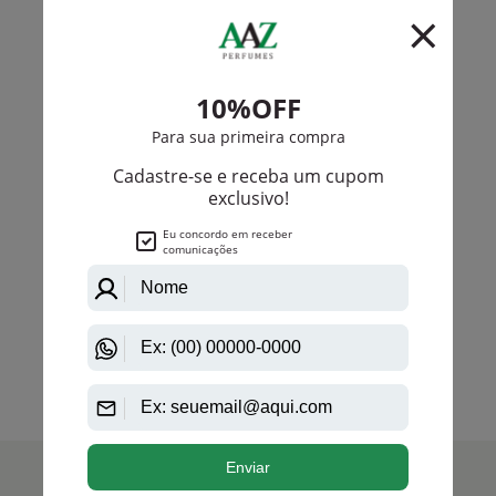
-R$ 72,00
Animale
Animale Black Eau De Toilette Masculino
R$ 395,00
R$ 323,00
Até
12X
de
R$ 26,91
anterior
próximo
1