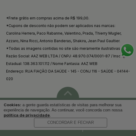
*Frete grátis em compras acima de R$ 199,00.
*Cupons de desconto não podem ser aplicados nas marcas:
Carolina Herrera, Paco Rabanne, Valentino, Prada, Thierry Mugler,
Azzaro, Nina Ricci, Antonio Banderas, Shakira, Jean Paul Gaultier.
*Todas as imagens contidas no site são meramente ilustrativas.
Razão Social: AAZ WEB LTDA / CNPJ: 48.970.074/0001-87 / Inscrição
Estadual: 138.363.101.112 / Nome Fantasia: AAZ WEB
Endereço: RUA FIAÇÃO DA SAÚDE - 145 - CONJ 116 - SAÚDE - 04144-
020
Cookies:
a gente guarda estatísticas de visitas para melhorar sua
Voltar ao topo
experiência de navegação. Ao continuar, você concorda com nossa
política de privacidade
.
CONCORDAR E FECHAR
Desenvolvido por