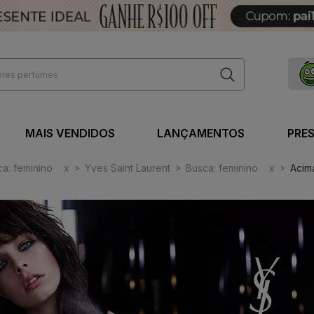
MAIS VENDIDOS
LANÇAMENTOS
PRE
a: feminino
x
Yves Saint Laurent
Busca: feminino
x
Acim