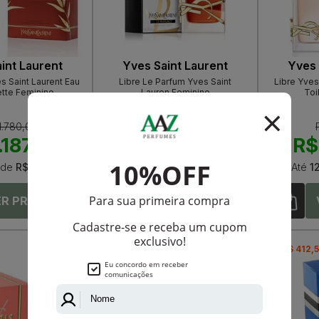
int Laurent
Yves Saint Laurent
Yves 
 Saint Laurent Eau
Libre Le Parfum Yves Saint
Libre Yves
ette Feminino
Lauren Feminino
Toi
1.780,00
R$ 995,00
.187,50
R$ 826,50
R$
de
R$ 98,95
Até
12X
de
R$ 68,87
Até
1
-R$ 176,00
-R$ 412,