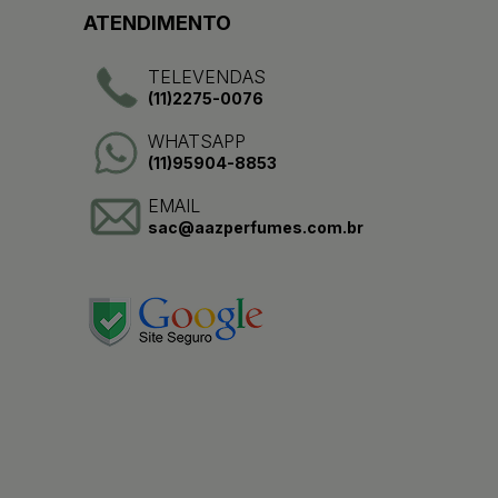
ATENDIMENTO
TELEVENDAS
(11)2275-0076
WHATSAPP
(11)95904-8853
EMAIL
sac@aazperfumes.com.br