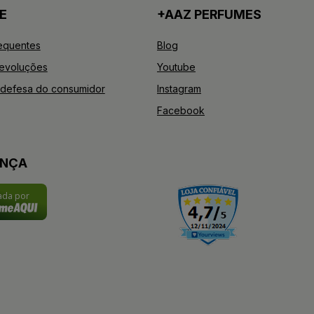
E
+AAZ PERFUMES
equentes
Blog
Devoluções
Youtube
defesa do consumidor
Instagram
Facebook
ANÇA
cada por