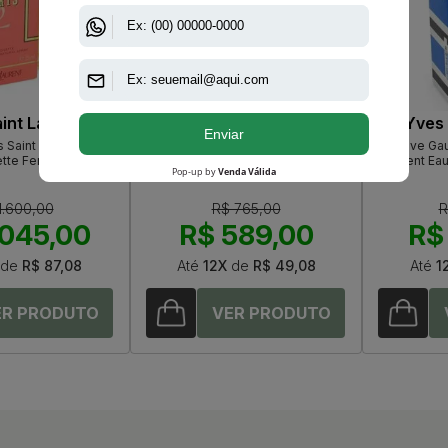
int Laurent
Yves Saint Laurent
Yves 
 Saint Laurent Eau
Libre Eau De Parfum Intense Yves
Rive Ga
ette Feminino
Saint Laurent Feminino
Laurent Eau
1.600,00
R$ 765,00
R
.045,00
R$ 589,00
R$ 
de
R$ 87,08
Até
12X
de
R$ 49,08
Até
1