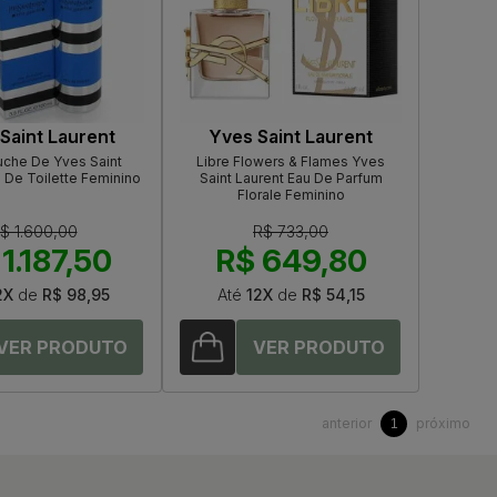
Saint Laurent
Yves Saint Laurent
uche De Yves Saint
Libre Flowers & Flames Yves
 De Toilette Feminino
Saint Laurent Eau De Parfum
Florale Feminino
$ 1.600,00
R$ 733,00
1.187,50
R$ 649,80
2X
de
R$ 98,95
Até
12X
de
R$ 54,15
anterior
próximo
1