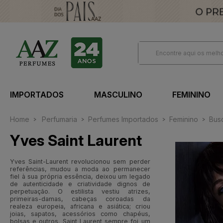
IMPORTADOS
MASCULINO
FEMININO
Home
Perfumaria
Perfumes Importados
Feminino
Busc
Yves Saint Laurent
Yves Saint-Laurent revolucionou sem perder
referências, mudou a moda ao permanecer
fiel à sua própria essência, deixou um legado
de autenticidade e criatividade dignos de
perpetuação. O estilista vestiu atrizes,
primeiras-damas, cabeças coroadas da
realeza europeia, africana e asiática; criou
joias, sapatos, acessórios como chapéus,
bolsas e outros. Saint Laurent sempre foi um