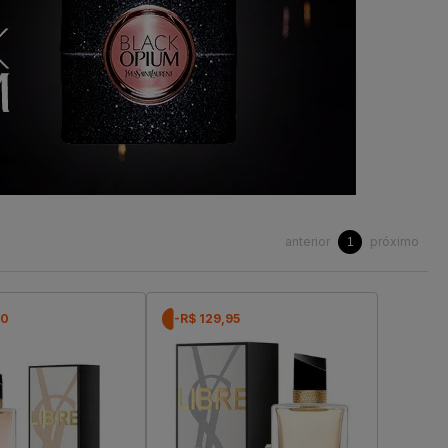
anterior
próximo
1
50
-R$ 129,95