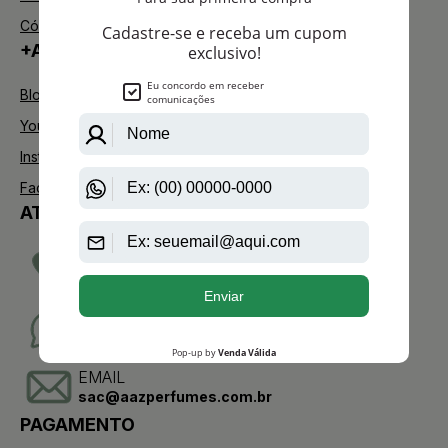
Código de defesa do consumidor
+AAZ PERFUMES
Blog
Youtube
Instagram
Facebook
ATENDIMENTO
TELEVENDAS
(11)2275-0076
WHATSAPP
(11)95904-8853
EMAIL
sac@aazperfumes.com.br
PAGAMENTO