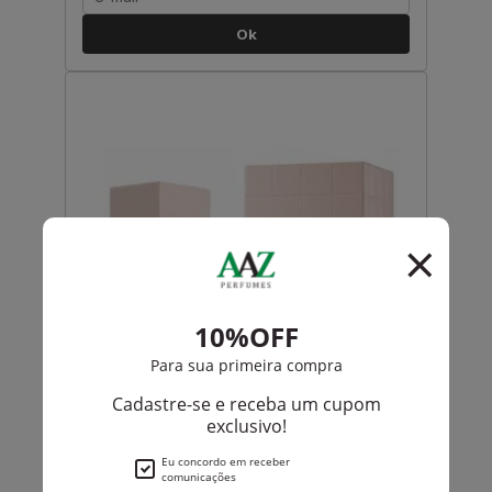
Ok
Yves Saint Laurent
In Love Again Eau De Toilette Feminino