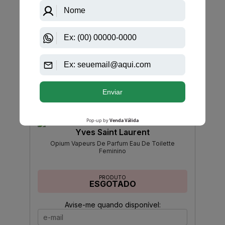
PRODUTO
ESGOTADO
Avise-me quando disponível:
Ok
Yves Saint Laurent
Opium Vapeurs De Parfum Eau De Toilette
Feminino
PRODUTO
ESGOTADO
Avise-me quando disponível: