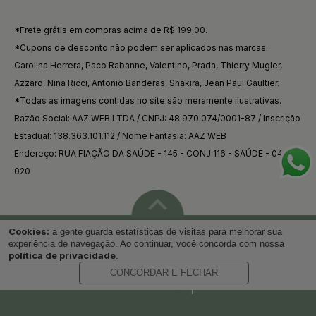
*Frete grátis em compras acima de R$ 199,00.
*Cupons de desconto não podem ser aplicados nas marcas:
Carolina Herrera, Paco Rabanne, Valentino, Prada, Thierry Mugler,
Azzaro, Nina Ricci, Antonio Banderas, Shakira, Jean Paul Gaultier.
*Todas as imagens contidas no site são meramente ilustrativas.
Razão Social: AAZ WEB LTDA / CNPJ: 48.970.074/0001-87 / Inscrição
Estadual: 138.363.101.112 / Nome Fantasia: AAZ WEB
Endereço: RUA FIAÇÃO DA SAÚDE - 145 - CONJ 116 - SAÚDE - 04144-
020
Cookies:
a gente guarda estatísticas de visitas para melhorar sua
Voltar ao topo
experiência de navegação. Ao continuar, você concorda com nossa
política de privacidade
.
CONCORDAR E FECHAR
Desenvolvido por