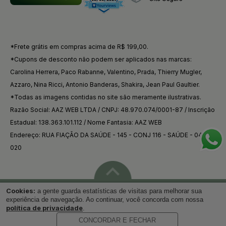
*Frete grátis em compras acima de R$ 199,00.
*Cupons de desconto não podem ser aplicados nas marcas:
Carolina Herrera, Paco Rabanne, Valentino, Prada, Thierry Mugler,
Azzaro, Nina Ricci, Antonio Banderas, Shakira, Jean Paul Gaultier.
*Todas as imagens contidas no site são meramente ilustrativas.
Razão Social: AAZ WEB LTDA / CNPJ: 48.970.074/0001-87 / Inscrição
Estadual: 138.363.101.112 / Nome Fantasia: AAZ WEB
Endereço: RUA FIAÇÃO DA SAÚDE - 145 - CONJ 116 - SAÚDE - 04144-
020
Cookies:
a gente guarda estatísticas de visitas para melhorar sua
Voltar ao topo
experiência de navegação. Ao continuar, você concorda com nossa
política de privacidade
.
CONCORDAR E FECHAR
Desenvolvido por