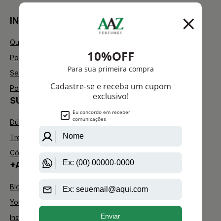
INSTITUCIONAL
Quem Somos
Política de Privacidade
Segurança
Política de Troca
SUPORTE
Dúvidas Frequentes
Trocas e Devoluções
Código de defesa do consumidor
+AAZ PERFUMES
Blog
Youtube
Instagram