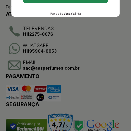
Facebook
ATENDIMENTO
TELEVENDAS
(11)2275-0076
WHATSAPP
(11)95904-8853
EMAIL
sac@aazperfumes.com.br
PAGAMENTO
SEGURANÇA
Verificada por