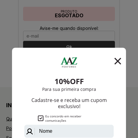
PRODUTO
ESGOTADO
Avise-me quando disponível:
Ok
anterior
próximo
1
INSTITUCIONAL
Quem Somos
Política de Privacidade
Segurança