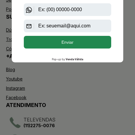
Política de Troca
SUPORTE
Dúvidas Frequentes
Trocas e Devoluções
Código de defesa do consumidor
+AAZ PERFUMES
Blog
Youtube
Instagram
Facebook
ATENDIMENTO
TELEVENDAS
(11)2275-0076