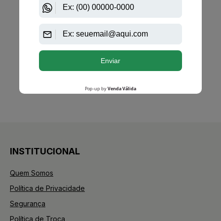
PRODUTO
ESGOTADO
Avise-me quando disponível:
Ok
anterior
próximo
1
INSTITUCIONAL
Quem Somos
Política de Privacidade
Segurança
Política de Troca