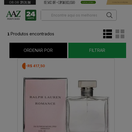
1
Produtos encontrados
ORDENAR POR
FILTRAR
-R$ 417,50