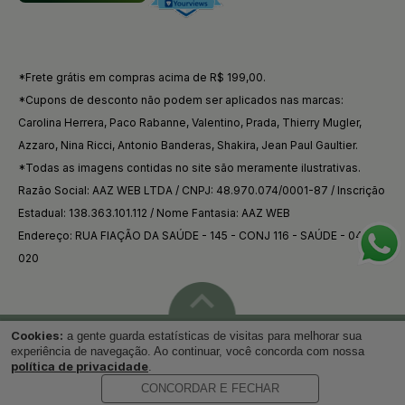
*Frete grátis em compras acima de R$ 199,00.
*Cupons de desconto não podem ser aplicados nas marcas:
Carolina Herrera, Paco Rabanne, Valentino, Prada, Thierry Mugler,
Azzaro, Nina Ricci, Antonio Banderas, Shakira, Jean Paul Gaultier.
*Todas as imagens contidas no site são meramente ilustrativas.
Razão Social: AAZ WEB LTDA / CNPJ: 48.970.074/0001-87 / Inscrição
Estadual: 138.363.101.112 / Nome Fantasia: AAZ WEB
Endereço: RUA FIAÇÃO DA SAÚDE - 145 - CONJ 116 - SAÚDE - 04144-
020
Cookies:
a gente guarda estatísticas de visitas para melhorar sua
Voltar ao topo
experiência de navegação. Ao continuar, você concorda com nossa
política de privacidade
.
CONCORDAR E FECHAR
Desenvolvido por