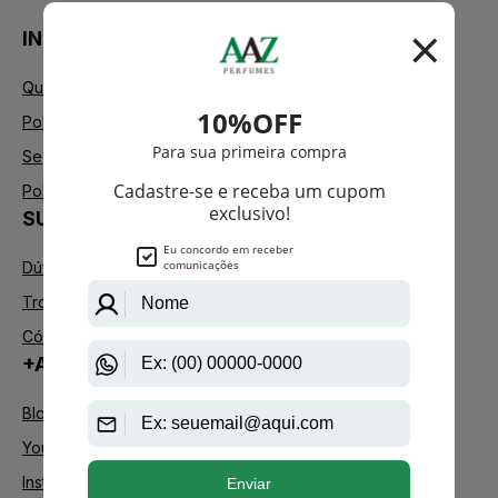
INSTITUCIONAL
Quem Somos
Política de Privacidade
Segurança
Política de Troca
SUPORTE
Dúvidas Frequentes
Trocas e Devoluções
Código de defesa do consumidor
+AAZ PERFUMES
Blog
Youtube
Instagram