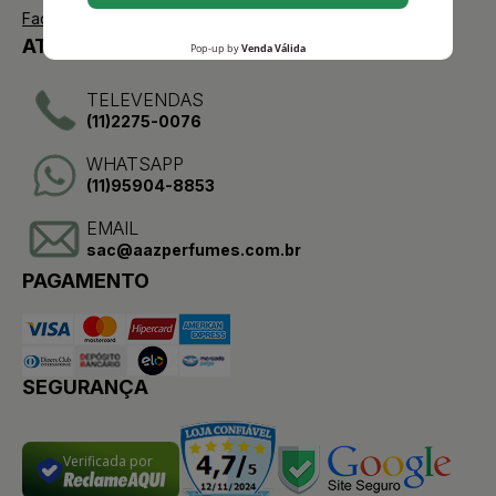
Facebook
ATENDIMENTO
TELEVENDAS
(11)2275-0076
WHATSAPP
(11)95904-8853
EMAIL
sac@aazperfumes.com.br
PAGAMENTO
SEGURANÇA
Verificada por