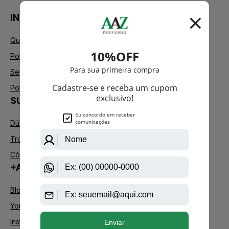
INSTITUCIONAL
Quem Somos
Política de Privacidade
Segurança
Política de Troca
SUPORTE
Dúvidas Frequentes
Trocas e Devoluções
Código de defesa do consumidor
+AAZ PERFUMES
Blog
Youtube
Instagram