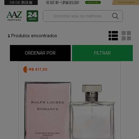
1
Produtos encontrados
ORDENAR POR
FILTRAR
-R$ 417,50