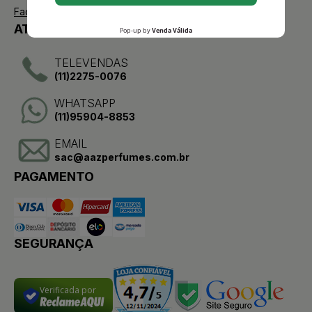
Facebook
ATENDIMENTO
TELEVENDAS
(11)2275-0076
WHATSAPP
(11)95904-8853
EMAIL
sac@aazperfumes.com.br
PAGAMENTO
SEGURANÇA
Verificada por