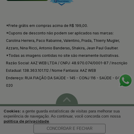
*Frete grátis em compras acima de R$ 199,00.
*Cupons de desconto não podem ser aplicados nas marcas:
Carolina Herrera, Paco Rabanne, Valentino, Prada, Thierry Mugler,
Azzaro, Nina Ricci, Antonio Banderas, Shakira, Jean Paul Gaultier.
*Todas as imagens contidas no site são meramente ilustrativas.
Razão Social: AAZ WEB LTDA / CNPJ: 48.970.074/0001-87 / Inscrição
Estadual: 138.363.101.112 / Nome Fantasia: AAZ WEB
Endereço: RUA FIAÇÃO DA SAÚDE - 145 - CONJ 116 - SAÚDE - 04144-
020
Cookies:
a gente guarda estatísticas de visitas para melhorar sua
Voltar ao topo
experiência de navegação. Ao continuar, você concorda com nossa
política de privacidade
.
CONCORDAR E FECHAR
Desenvolvido por