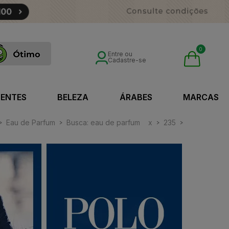
0
Entre ou
Cadastre-se
SENTES
BELEZA
ÁRABES
MARCAS
Eau de Parfum
Busca: eau de parfum
x
235