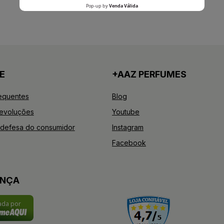
E
+AAZ PERFUMES
equentes
Blog
Devoluções
Youtube
defesa do consumidor
Instagram
Facebook
ANÇA
cada por