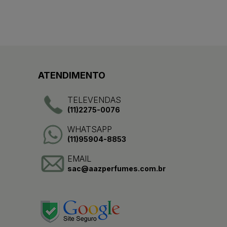
ATENDIMENTO
TELEVENDAS
(11)2275-0076
WHATSAPP
(11)95904-8853
EMAIL
sac@aazperfumes.com.br