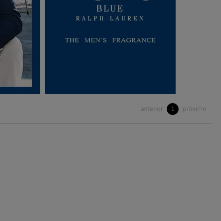
anterior
próximo
1