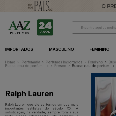
IMPORTADOS
MASCULINO
FEMININO
Home
Perfumaria
Perfumes Importados
Feminino
Bus
Busca: eau de parfum
x
Fresco
Busca: eau de parfum
x
Ralph Lauren
Ralph Lauren que ele se tornou um dos mais
importantes estilistas do século XX. A
sofisticação, na verdade, sempre fora a sua