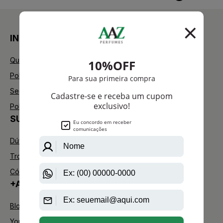
INSTITUCIONAL
Quem Somos
Política de Privacidade
Segurança
Política de Troca
SUPORTE
Dúvidas Frequentes
Trocas e Devoluções
Código de defesa do consumidor
+AAZ PERFUMES
Blog
Youtube