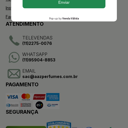
Instagram
Facebook
ATENDIMENTO
TELEVENDAS
(11)2275-0076
WHATSAPP
(11)95904-8853
EMAIL
sac@aazperfumes.com.br
PAGAMENTO
SEGURANÇA