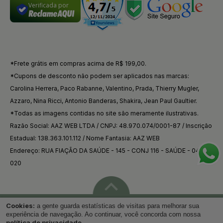
Verificada por
*Frete grátis em compras acima de R$ 199,00.
*Cupons de desconto não podem ser aplicados nas marcas:
Carolina Herrera, Paco Rabanne, Valentino, Prada, Thierry Mugler,
Azzaro, Nina Ricci, Antonio Banderas, Shakira, Jean Paul Gaultier.
*Todas as imagens contidas no site são meramente ilustrativas.
Razão Social: AAZ WEB LTDA / CNPJ: 48.970.074/0001-87 / Inscrição
Estadual: 138.363.101.112 / Nome Fantasia: AAZ WEB
Endereço: RUA FIAÇÃO DA SAÚDE - 145 - CONJ 116 - SAÚDE - 04144-
020
Cookies:
a gente guarda estatísticas de visitas para melhorar sua
Voltar ao topo
experiência de navegação. Ao continuar, você concorda com nossa
política de privacidade
.