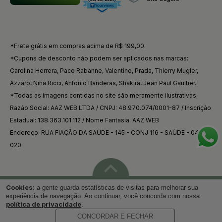
*Frete grátis em compras acima de R$ 199,00.
*Cupons de desconto não podem ser aplicados nas marcas:
Carolina Herrera, Paco Rabanne, Valentino, Prada, Thierry Mugler,
Azzaro, Nina Ricci, Antonio Banderas, Shakira, Jean Paul Gaultier.
*Todas as imagens contidas no site são meramente ilustrativas.
Razão Social: AAZ WEB LTDA / CNPJ: 48.970.074/0001-87 / Inscrição
Estadual: 138.363.101.112 / Nome Fantasia: AAZ WEB
Endereço: RUA FIAÇÃO DA SAÚDE - 145 - CONJ 116 - SAÚDE - 04144-
020
Cookies:
a gente guarda estatísticas de visitas para melhorar sua
Voltar ao topo
experiência de navegação. Ao continuar, você concorda com nossa
política de privacidade
.
CONCORDAR E FECHAR
Desenvolvido por