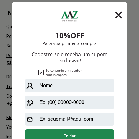
INSTITUCIONAL
Quem Somos
Política de Privacidade
Segurança
Política de Troca
SUPORTE
Dúvidas Frequentes
Trocas e Devoluções
Código de defesa do consumidor
+AAZ PERFUMES
Blog
Youtube
Instagram