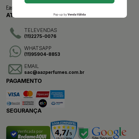
Facebook
ATENDIMENTO
TELEVENDAS
(11)2275-0076
WHATSAPP
(11)95904-8853
EMAIL
sac@aazperfumes.com.br
PAGAMENTO
SEGURANÇA
Verificada por