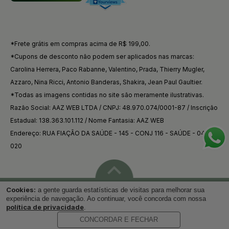
*Frete grátis em compras acima de R$ 199,00.
*Cupons de desconto não podem ser aplicados nas marcas:
Carolina Herrera, Paco Rabanne, Valentino, Prada, Thierry Mugler,
Azzaro, Nina Ricci, Antonio Banderas, Shakira, Jean Paul Gaultier.
*Todas as imagens contidas no site são meramente ilustrativas.
Razão Social: AAZ WEB LTDA / CNPJ: 48.970.074/0001-87 / Inscrição
Estadual: 138.363.101.112 / Nome Fantasia: AAZ WEB
Endereço: RUA FIAÇÃO DA SAÚDE - 145 - CONJ 116 - SAÚDE - 04144-
020
Cookies:
a gente guarda estatísticas de visitas para melhorar sua
Voltar ao topo
experiência de navegação. Ao continuar, você concorda com nossa
política de privacidade
.
CONCORDAR E FECHAR
Desenvolvido por