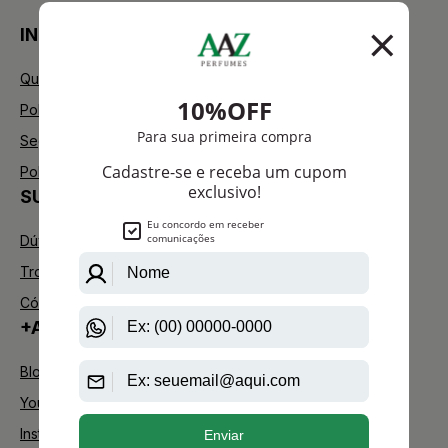
INSTITUCIONAL
Quem Somos
Política de Privacidade
Segurança
Política de Troca
SUPORTE
Dúvidas Frequentes
Trocas e Devoluções
Código de defesa do consumidor
+AAZ PERFUMES
Blog
Youtube
Instagram