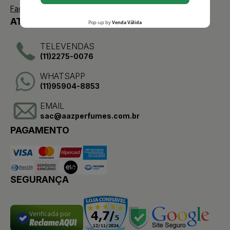
Facebook
ATENDIMENTO
TELEVENDAS
(11)2275-0076
WHATSAPP
(11)95904-8853
EMAIL
sac@aazperfumes.com.br
PAGAMENTO
SEGURANÇA
Verificada por