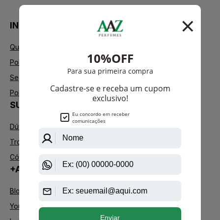
INSTITUCIONAL
Quem Somos
Política de Privacidade
Segurança
Política de Troca
SUPORTE
Dúvidas Frequentes
Trocas e Devoluções
Código de defesa do consumidor
+AAZ PERFUMES
Blog
Youtube