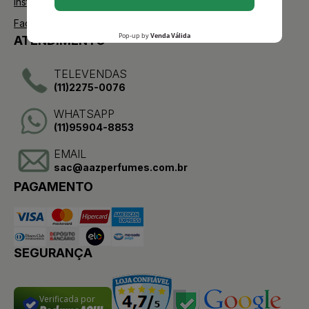
Instagram
Facebook
ATENDIMENTO
TELEVENDAS
(11)2275-0076
WHATSAPP
(11)95904-8853
EMAIL
sac@aazperfumes.com.br
PAGAMENTO
SEGURANÇA
Verificada por