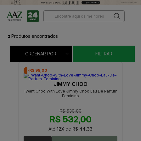
2
Produtos encontrados
ORDENAR POR
FILTRAR
-R$ 98,00
JIMMY CHOO
I Want Choo With Love Jimmy Choo Eau De Parfum
Feminino
R$ 630,00
R$ 532,00
Até
12X
de
R$ 44,33