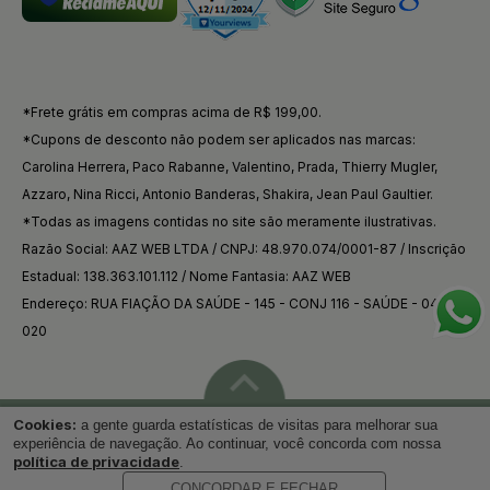
*Frete grátis em compras acima de R$ 199,00.
*Cupons de desconto não podem ser aplicados nas marcas:
Carolina Herrera, Paco Rabanne, Valentino, Prada, Thierry Mugler,
Azzaro, Nina Ricci, Antonio Banderas, Shakira, Jean Paul Gaultier.
*Todas as imagens contidas no site são meramente ilustrativas.
Razão Social: AAZ WEB LTDA / CNPJ: 48.970.074/0001-87 / Inscrição
Estadual: 138.363.101.112 / Nome Fantasia: AAZ WEB
Endereço: RUA FIAÇÃO DA SAÚDE - 145 - CONJ 116 - SAÚDE - 04144-
020
Cookies:
a gente guarda estatísticas de visitas para melhorar sua
Voltar ao topo
experiência de navegação. Ao continuar, você concorda com nossa
política de privacidade
.
CONCORDAR E FECHAR