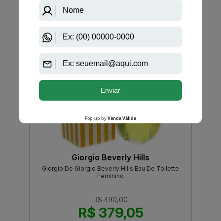
Giorgio Beverly Hills
Giorgio De Giorgio Beverly Hills Eau De Toilette
Feminino
R$ 490,00
R$ 379,05