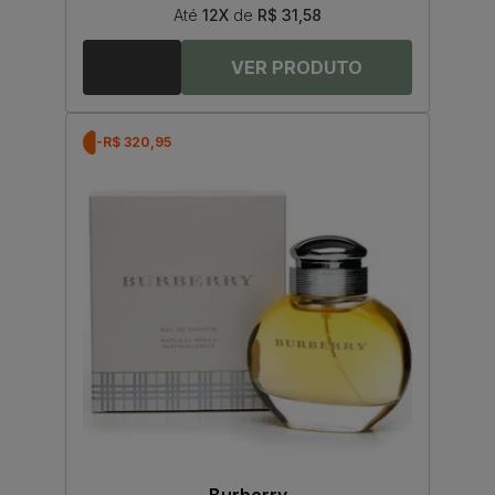
Até
12X
de
R$ 31,58
-R$ 320,95