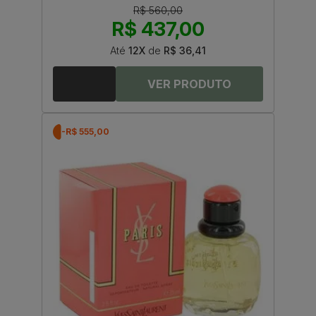
R$ 560,00
R$ 437,00
Até
12X
de
R$ 36,41
-R$ 555,00