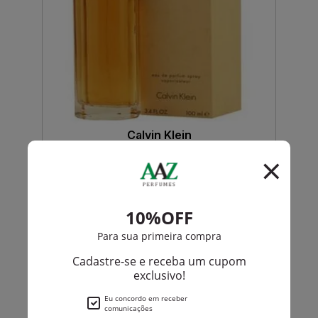
Calvin Klein
Escape De Calvin Klein Feminino Eau De Parfum
R$ 591,00
R$ 456,00
Até
12X
de
R$ 38,00
-R$ 110,95