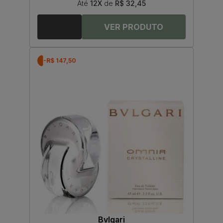
Até
12X
de
R$ 32,45
-R$ 147,50
Bvlgari