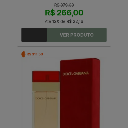
R$ 379,00
R$ 266,00
Até
12X
de
R$ 22,16
-R$ 311,50