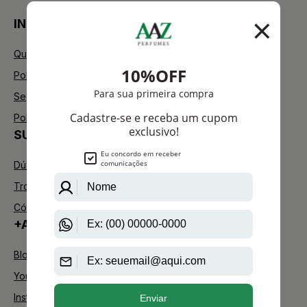
INSTITUCIONAL
Quem Somos
Política de Privacidade
Segurança
Política de Troca
SUPORTE
Dúvidas Frequentes
Trocas e Devoluções
Código de defesa do consumidor
+AAZ PERFUMES
Blog
Youtube
Instagram