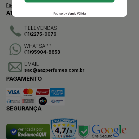
Facebook
ATENDIMENTO
TELEVENDAS
(11)2275-0076
WHATSAPP
(11)95904-8853
EMAIL
sac@aazperfumes.com.br
PAGAMENTO
SEGURANÇA
Verificada por