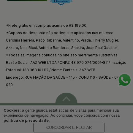
*Frete grátis em compras acima de R$ 199,00.
*Cupons de desconto não podem ser aplicados nas marcas:
Carolina Herrera, Paco Rabanne, Valentino, Prada, Thierry Mugler,
Azzaro, Nina Ricci, Antonio Banderas, Shakira, Jean Paul Gaultier.
*Todas as imagens contidas no site são meramente ilustrativas.
Razão Social: AAZ WEB LTDA / CNPJ: 48.970.074/0001-87 / Inscrição
Estadual: 138.363.101.112 / Nome Fantasia: AAZ WEB
Endereço: RUA FIAÇÃO DA SAÚDE - 145 - CONJ 116 - SAÚDE - 04144-
020
Cookies:
a gente guarda estatísticas de visitas para melhorar sua
Voltar ao topo
experiência de navegação. Ao continuar, você concorda com nossa
política de privacidade
.
CONCORDAR E FECHAR
Desenvolvido por