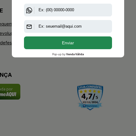
E
+AAZ PERFUMES
equentes
Blog
Devoluções
Youtube
defesa do consumidor
Instagram
Facebook
ANÇA
cada por