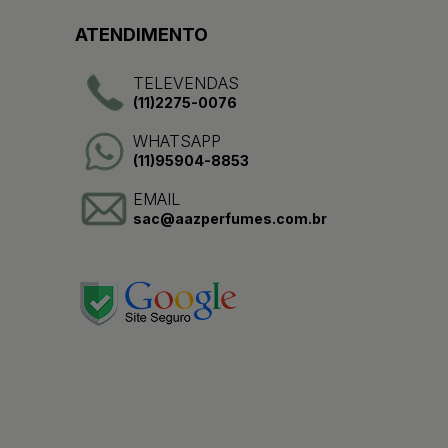
ATENDIMENTO
TELEVENDAS
(11)2275-0076
WHATSAPP
(11)95904-8853
EMAIL
sac@aazperfumes.com.br