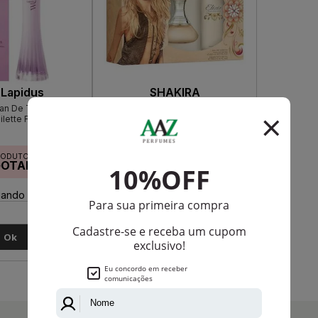
 Lapidus
SHAKIRA
an De Ted Lapidus
kit Shakira Elixir Eau de Toilette
ilette Feminino
Feminino 1
RODUTO
PRODUTO
GOTADO
ESGOTADO
ando disponível:
Avise-me quando disponível:
Ok
Ok