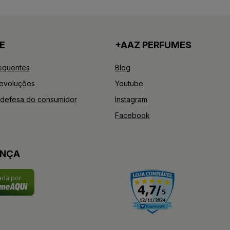
E
+AAZ PERFUMES
equentes
Blog
Devoluções
Youtube
defesa do consumidor
Instagram
Facebook
ANÇA
cada por