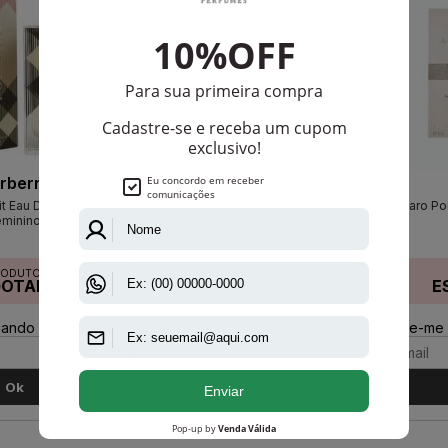
rberry
Ellen Tracy
it Eau De Parfum
Ellen Tracy
Azzaro Pou
eminino
RODUTO
PRODUTO
GOTADO
ESGOTADO
E
ando disponível:
Avise-me quando disponível:
Avise-me 
Ok
Ok