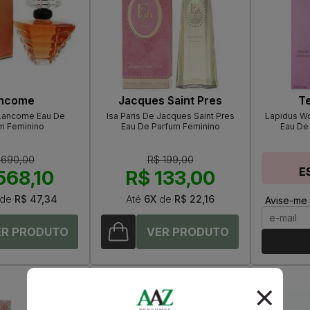
ncome
Jacques Saint Pres
Te
 Lancome Eau De
Isa Paris De Jacques Saint Pres
Lapidus W
m Feminino
Eau De Parfum Feminino
Eau De 
 690,00
R$ 199,00
E
568,10
R$ 133,00
de
R$ 47,34
Até
6X
de
R$ 22,16
Avise-me 