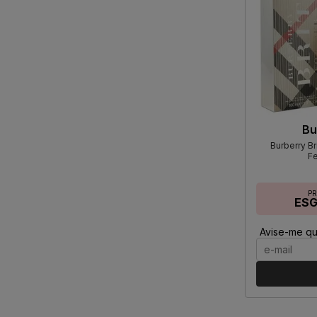
Bu
Burberry Br
F
P
ES
Avise-me qu