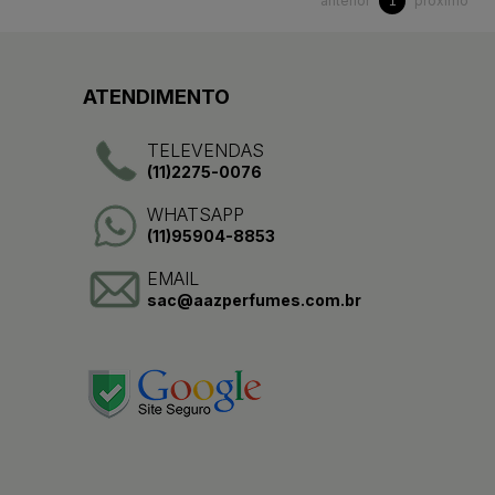
anterior
próximo
1
ATENDIMENTO
TELEVENDAS
(11)2275-0076
WHATSAPP
(11)95904-8853
EMAIL
sac@aazperfumes.com.br