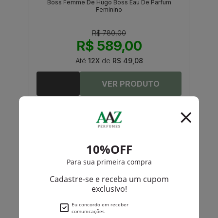
Boss Femme De Hugo Boss Eau De Parfum
Feminino
R$ 780,00
R$ 589,00
Até
12X
de
R$ 49,08
-R$ 200,95
Dolce Gabbana
The One By Dolce Gabbana Eau De Parfum
Feminino
R$ 1.150,00
R$ 949,05
Até
12X
de
R$ 79,08