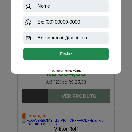
-R$ 107,00
Britney Spears
Midnight Fantasy De Britney Spears Eau De Parfum
Feminino
R$ 411,00
R$ 304,00
Até
12X
de
R$ 25,33
-R$ 506,00
Viktor Rolf