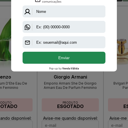
enzo
Giorgio Armani
um D'Ete Eau De
Emporio Armani She De Giorgio
Bvlgari
m Feminino
Armani Eau De Parfum Feminino
Pa
RODUTO
PRODUTO
GOTADO
ESGOTADO
E
ando disponível:
Avise-me quando disponível:
Avise-me 