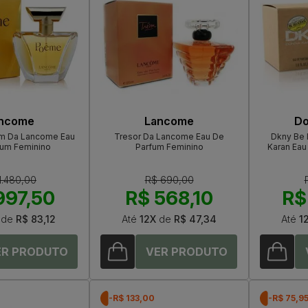
ncome
Lancome
Do
m Da Lancome Eau
Tresor Da Lancome Eau De
Dkny Be 
fum Feminino
Parfum Feminino
Karan Eau
1.480,00
R$ 690,00
997,50
R$ 568,10
R$
de
R$ 83,12
Até
12X
de
R$ 47,34
Até
1
-R$ 133,00
-R$ 75,9