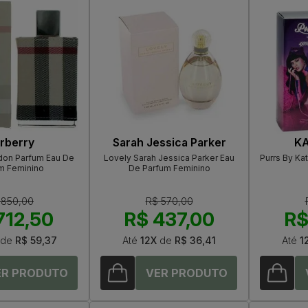
rberry
Sarah Jessica Parker
KA
don Parfum Eau De
Lovely Sarah Jessica Parker Eau
Purrs By Ka
m Feminino
De Parfum Feminino
 850,00
R$ 570,00
712,50
R$ 437,00
R$
de
R$ 59,37
Até
12X
de
R$ 36,41
Até
1