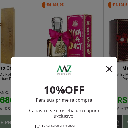
-R$ 185,95
-R$ 181,
to Cavalli
Juicy Couture
Ma
De Roberto Cavalli
Viva La Juicy By Juicy Couture
Dot By 
arfum Feminino
Eau De Parfum Feminino
Pa
2.930,00
R$ 850,00
.686,60
R$ 664,05
R$
de
R$ 223,88
Até
12X
de
R$ 55,33
Até
1