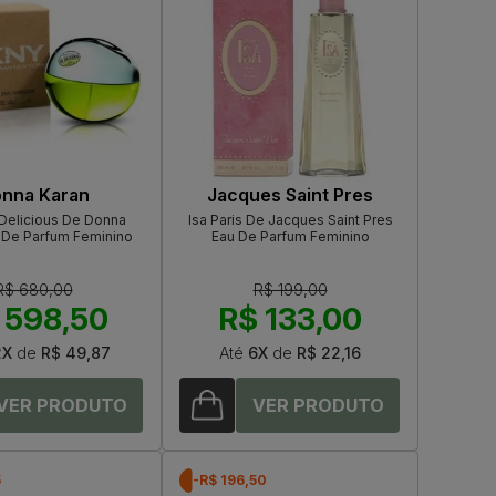
nna Karan
Jacques Saint Pres
Delicious De Donna
Isa Paris De Jacques Saint Pres
 De Parfum Feminino
Eau De Parfum Feminino
R$ 680,00
R$ 199,00
 598,50
R$ 133,00
2X
de
R$ 49,87
Até
6X
de
R$ 22,16
5
-R$ 196,50