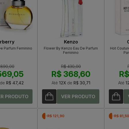
rberry
Kenzo
De Parfum Feminino
Flower By Kenzo Eau De Parfum
Hot Coutur
Feminino
Pa
 890,00
R$ 430,00
569,05
R$ 368,60
R$
de
R$ 47,42
Até
12X
de
R$ 30,71
Até
1
-R$ 121,90
-R$ 81,5