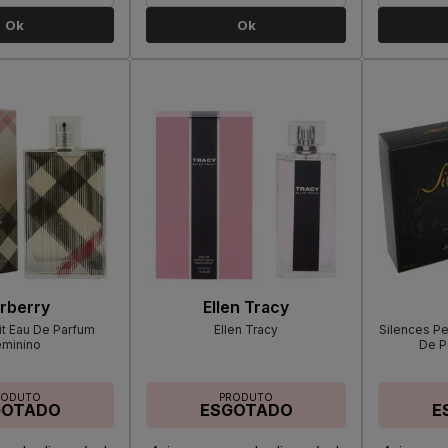
Ok
Ok
rberry
Ellen Tracy
it Eau De Parfum
Ellen Tracy
Silences P
eminino
De P
RODUTO
PRODUTO
GOTADO
ESGOTADO
E