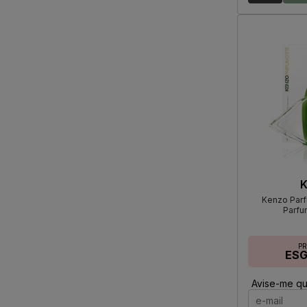
K
Kenzo Parf
Parfu
P
ES
Avise-me qu