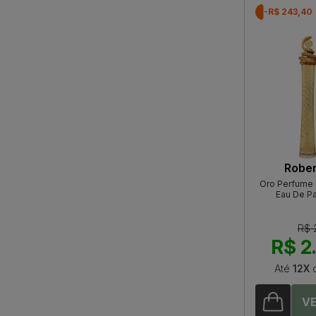
-R$ 243,40
Rober
Oro Perfume 
Eau De P
R$ 
R$ 2
Até
12X