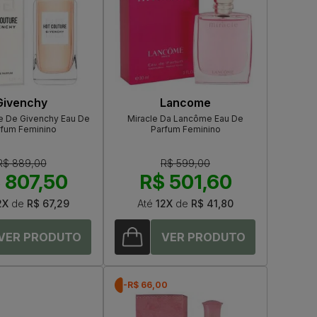
Givenchy
Lancome
e De Givenchy Eau De
Miracle Da Lancôme Eau De
rfum Feminino
Parfum Feminino
R$ 889,00
R$ 599,00
 807,50
R$ 501,60
2X
de
R$ 67,29
Até
12X
de
R$ 41,80
0
-R$ 66,00