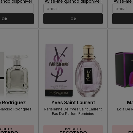
ando disponível:
Avise-me quando disponível:
Avise-me 
Ok
Ok
o Rodriguez
Yves Saint Laurent
Ma
Narciso Rodriguez
Parisienne De Yves Saint Laurent
Lola De 
Eau De Parfum Feminino
RODUTO
PRODUTO