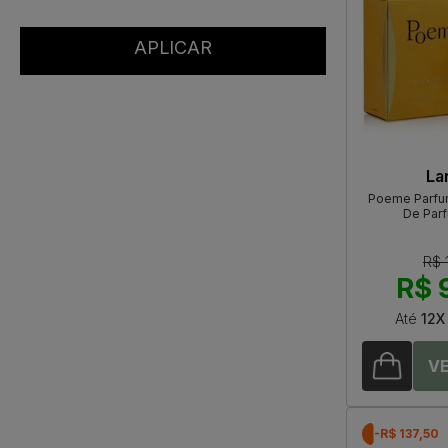
La
Poeme Parfu
De Par
R$ 
R$ 
Até
12X
-R$ 137,50