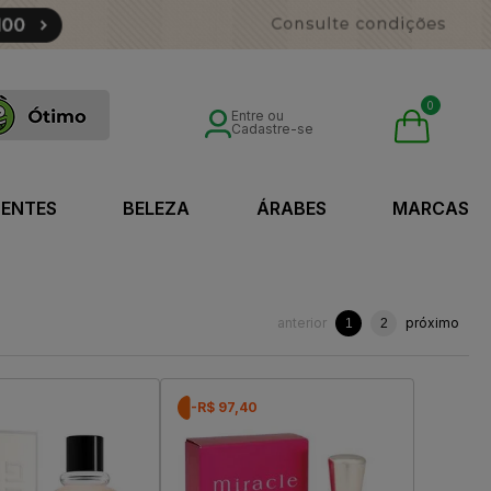
0
Entre ou
Cadastre-se
SENTES
BELEZA
ÁRABES
MARCAS
anterior
próximo
1
2
0
-R$ 97,40