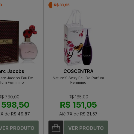
50
-R$ 33,95
rc Jacobs
COSCENTRA
Marc Jacobs Eau De
Nature'S Sexy Eau De Parfum
rfum Feminino
Feminino
R$ 780,00
R$ 185,00
 598,50
R$ 151,05
2X
de
R$ 49,87
Até
7X
de
R$ 21,57