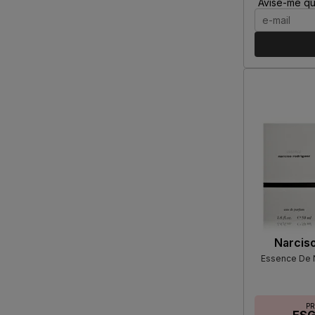
Avise-me qu
Narcis
Essence De 
P