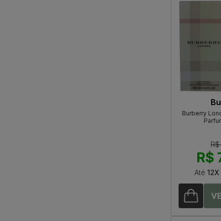
Bu
Burberry Lon
Parfu
R$
R$ 
Até
12X