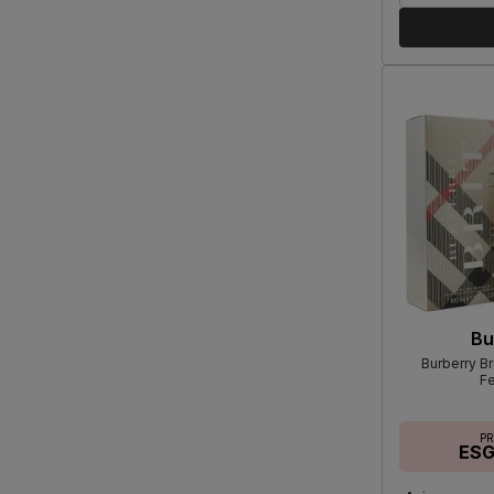
Bu
Burberry Br
F
P
ES