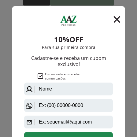
Dolce Gabbana
The One Dolce & Gabbana Eau De Parfum Intense
Feminino
PRODUTO
ESGOTADO
Avise-me quando disponível:
Ok
Dolce Gabbana
Light Blue Capri In Love Female Dolce & Gabbana