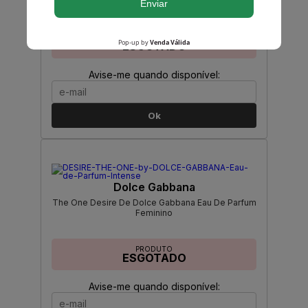
Eau De Parfum Feminino
PRODUTO
ESGOTADO
Avise-me quando disponível:
Ok
Dolce Gabbana
The One Desire De Dolce Gabbana Eau De Parfum
Feminino
PRODUTO
ESGOTADO
Avise-me quando disponível: