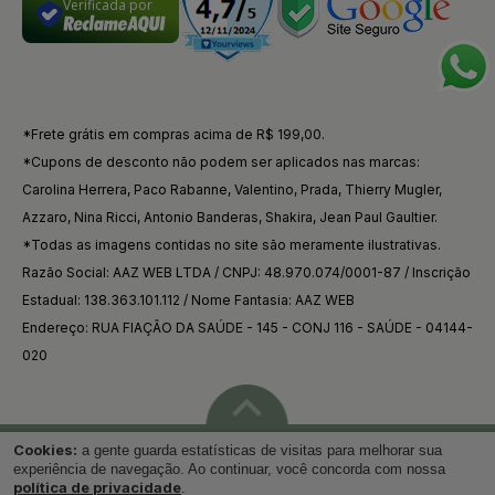
Verificada por
*Frete grátis em compras acima de R$ 199,00.
*Cupons de desconto não podem ser aplicados nas marcas:
Carolina Herrera, Paco Rabanne, Valentino, Prada, Thierry Mugler,
Azzaro, Nina Ricci, Antonio Banderas, Shakira, Jean Paul Gaultier.
*Todas as imagens contidas no site são meramente ilustrativas.
Razão Social: AAZ WEB LTDA / CNPJ: 48.970.074/0001-87 / Inscrição
Estadual: 138.363.101.112 / Nome Fantasia: AAZ WEB
Endereço: RUA FIAÇÃO DA SAÚDE - 145 - CONJ 116 - SAÚDE - 04144-
020
Cookies:
a gente guarda estatísticas de visitas para melhorar sua
Voltar ao topo
experiência de navegação. Ao continuar, você concorda com nossa
política de privacidade
.