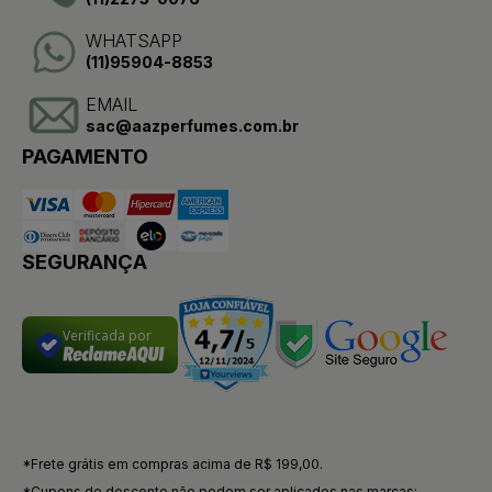
WHATSAPP
(11)95904-8853
EMAIL
sac@aazperfumes.com.br
PAGAMENTO
SEGURANÇA
Verificada por
*Frete grátis em compras acima de R$ 199,00.
*Cupons de desconto não podem ser aplicados nas marcas: