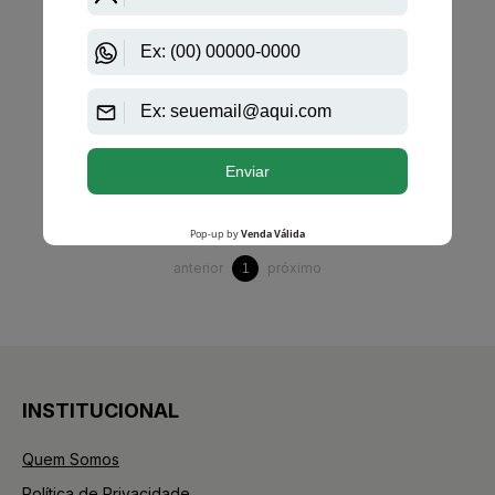
Gabriela Sabatini Eau De Toilette Feminino
R$ 152,00
R$ 113,05
Até
5X
de
R$ 22,61
anterior
próximo
1
INSTITUCIONAL
Quem Somos
Política de Privacidade