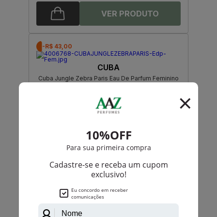
-R$ 43,00
CUBA
Cuba Jungle Zebra Paris Eau De Parfum Feminino
R$ 138,00
R$ 95,00
Até
4X
de
R$ 23,75
-R$ 38,95
Gabriela Sabatini