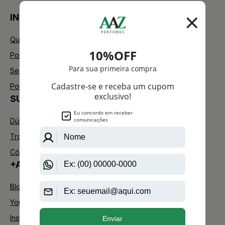
INSTITUCIONAL
Quem Somos
Política de Privacidade
Segurança
Política de Troca
SUPORTE
Dúvidas Frequentes
Trocas e Devoluções
Código de defesa do consumidor
+AAZ PERFUMES
Blog
Youtube
Instagram