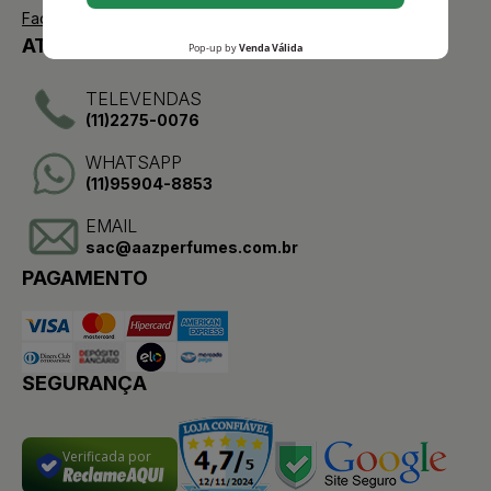
Facebook
ATENDIMENTO
TELEVENDAS
(11)2275-0076
WHATSAPP
(11)95904-8853
EMAIL
sac@aazperfumes.com.br
PAGAMENTO
SEGURANÇA
Verificada por