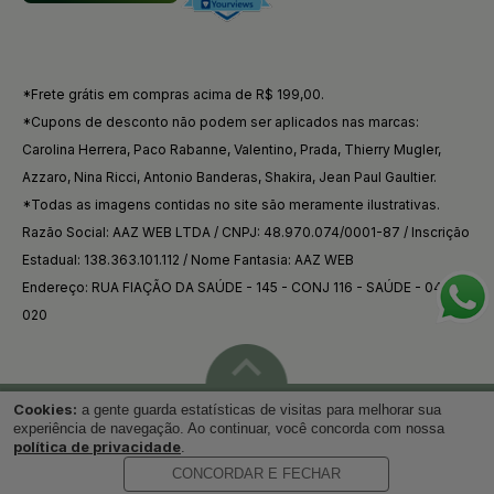
*Frete grátis em compras acima de R$ 199,00.
*Cupons de desconto não podem ser aplicados nas marcas:
Carolina Herrera, Paco Rabanne, Valentino, Prada, Thierry Mugler,
Azzaro, Nina Ricci, Antonio Banderas, Shakira, Jean Paul Gaultier.
*Todas as imagens contidas no site são meramente ilustrativas.
Razão Social: AAZ WEB LTDA / CNPJ: 48.970.074/0001-87 / Inscrição
Estadual: 138.363.101.112 / Nome Fantasia: AAZ WEB
Endereço: RUA FIAÇÃO DA SAÚDE - 145 - CONJ 116 - SAÚDE - 04144-
020
Cookies:
a gente guarda estatísticas de visitas para melhorar sua
Voltar ao topo
experiência de navegação. Ao continuar, você concorda com nossa
política de privacidade
.
CONCORDAR E FECHAR
Desenvolvido por